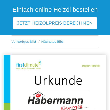
Einfach online Heizöl bestellen
JETZT HEIZÖLPREIS BERECHNEN
Vorheriges Bild
Nächstes Bild