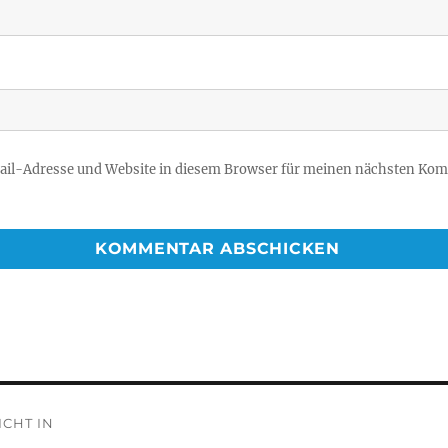
il-Adresse und Website in diesem Browser für meinen nächsten Ko
vigation
CHT IN