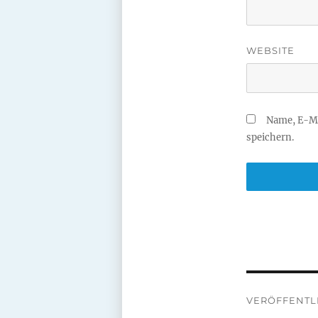
WEBSITE
Name, E-Ma
speichern.
Beitragsna
VERÖFFENTLI