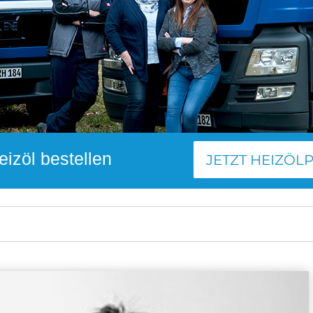
eizöl bestellen
JETZT HEIZÖL